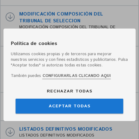
MODIFICACIÓN COMPOSICIÓN DEL
TRIBUNAL DE SELECCION
MODIFICACIÓN COMPOSICIÓN DEL TRIBUNAL DE
SELECCION
Publicado el 12/07/2023 [281kb, .pdf]
Política de cookies
Utilizamos cookies propias y de terceros para mejorar
ANUNCIO RESULTADOS PROVISIONALES
nuestros servicios y con fines estadísticos y publicitarios. Pulsa
EXAMEN
"Aceptar todas" si autorizas todas estas cookies.
ANUNCIO RESULTADOS PROVISIONALES EXAMEN DEL
PROCESO SELECTIVO PARA CUBRIR CUATRO
También puedes
CONFIGURARLAS CLICANDO AQUI
PLAZAS DE AUXILIAR DE BIBLIOTECA,
Publicado el 15/06/2023 [429kb, .pdf]
RECHAZAR TODAS
PLANTILLA CORRECCION EXAMEN
ACEPTAR TODAS
PLANTILLA CORRECCION EXAMEN
Publicado el 14/06/2023 [533kb, .pdf]
LISTADOS DEFINITIVOS MODIFICADOS
LISTADOS DEFINITIVOS MODIFICADOS